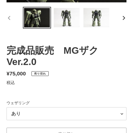
前
次
の
の
ス
ス
ラ
ラ
イ
イ
完成品販売 MGザク
ド
ド
Ver.2.0
通
¥75,000
売り切れ
常
税込
価
格
ウェザリング