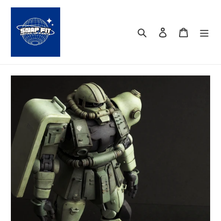
コ
ン
テ
検索
ログイン
カート
ン
ツ
に
ス
キ
ッ
プ
す
る