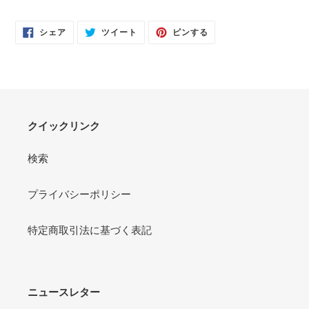
FACEBOOK
TWITTER
PINTEREST
シェア
ツイート
ピンする
で
に
で
シ
投
ピ
ェ
稿
ン
ア
す
す
す
る
る
る
クイックリンク
検索
プライバシーポリシー
特定商取引法に基づく表記
ニュースレター