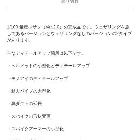
売り切れ
カ
ー
1/100 量産型ザク（Ver.2.0）の完成品です。ウェザリングを施
ト
してあるバージョンとウェザリングなしのバージョンの2タイプ
に
があります。
商
品
主なディテールアップ箇所は以下です。
を
追
・ヘルメットの小型化とディテールアップ
加
す
・モノアイのディテールアップ
る
・動力パイプの大型化
・鼻ダクトの延長
・スパイクの形状変更
・スパイクアーマーの小型化