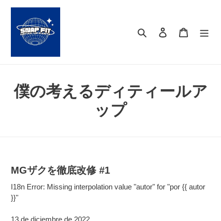
saltar
al
contenido
Buscar
Ingresar
Carrito
僕の考えるディティールア
ップ
MGザクを徹底改修 #1
I18n Error: Missing interpolation value "autor" for "por {{ autor
}}"
13 de diciembre de 2022